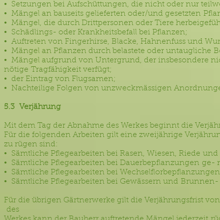
• Setzungen bei Aufschüttungen, die nicht oder nur tei
• Mängel an bauseits gelieferten oder/und gesetzten Pfl
• Mängel, die durch Drittpersonen oder Tiere herbeigefü
• Schädlings- oder Krankheitsbefall bei Pflanzen;
• Auftreten von Fingerhirse, Blacke, Hahnenfuss und Wu
• Mängel an Pflanzen durch belastete oder untaugliche 
• Mängel aufgrund von Untergrund, der insbesondere nic
nötige Tragfähigkeit verfügt;
• der Eintrag von Flugsamen;
• Nachteilige Folgen von unzweckmässigen Anordnungen
5.3 Verjährung
Mit dem Tag der Abnahme des Werkes beginnt die Verjähru
Für die folgenden Arbeiten gilt eine zweijährige Verjähru
zu rügen sind:
• Sämtliche Pflegearbeiten bei Rasen, Wiesen, Riede un
• Sämtliche Pflegearbeiten bei Dauerbepflanzungen ge- 
• Sämtliche Pflegearbeiten bei Wechselflorbepflanzung
• Sämtliche Pflegearbeiten bei Gewässern und Brunnen-
Für die übrigen Gärtnerwerke gilt die Verjährungsfris
des
Werkes kann der Bauherr auftretende Mängel jederzeit rü