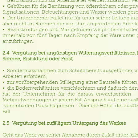
Geschäftsdomizil zur Arbeitsstelle) werden zusätzlich v
• Gebühren für die Benützung von öffentlichem oder priv
Signalisationen, Beleuchtungen und Wasser werden geso
• Der Unternehmer haftet nur für unter seiner Leitung au
aber nicht im Rahmen der von ihm angeordneten Arbeiten
• Beanstandungen und Mängelrügen wegen fehlerhaften M
innerhalb von fünf Tagen nach Empfang der Ware unter
anzubringen.
2.4 Vergütung bei ungünstigen Witterungsverhältnissen F
Schnee, Eisbildung oder Frost)
• Sondermassnahmen zum Schutz bereits ausgeführter, a
Arbeiten erfordern,
• zur vorübergehenden Stilllegung einer Baustelle führen
• die Bodenverhältnisse verschlechtern und dadurch den
hat der Unternehmer für die daraus erwachsenden
Mehraufwendungen in jedem Fall Anspruch auf eine zusä
vereinbarten Pauschalpreisen. Über die Höhe der zusätzl
Fall.
2.5 Vergütung bei zufälligem Untergang des Werkes
Geht das Werk vor seiner Abnahme durch Zufall unter (d