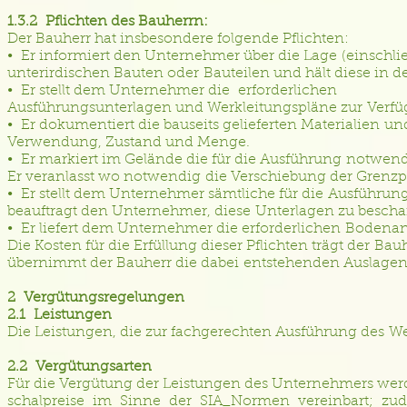
1.3.2 Pflichten des Bauherrn:
Der Bauherr hat insbesondere folgende Pflichten:
• Er informiert den Unternehmer über die Lage (einsch
unterirdischen Bauten oder Bauteilen und hält diese in 
• Er stellt dem Unternehmer die erforderlichen
Ausführungsunterlagen und Werkleitungspläne zur Verfüg
• Er dokumentiert die bauseits gelieferten Materialien u
Verwendung, Zustand und Menge.
• Er markiert im Gelände die für die Ausführung notwen
Er veranlasst wo notwendig die Verschiebung der Grenz
• Er stellt dem Unternehmer sämtliche für die Ausführu
beauftragt den Unternehmer, diese Unterlagen zu bescha
• Er liefert dem Unternehmer die erforderlichen Bodena
Die Kosten für die Erfüllung dieser Pflichten trägt der Ba
übernimmt der Bauherr die dabei entstehenden Auslage
2 Vergütungsregelungen
2.1 Leistungen
Die Leistungen, die zur fachgerechten Ausführung des W
2.2 Vergütungsarten
Für die Vergütung der Leistungen des Unternehmers wer
schalpreise im Sinne der SIA_Normen vereinbart; zude