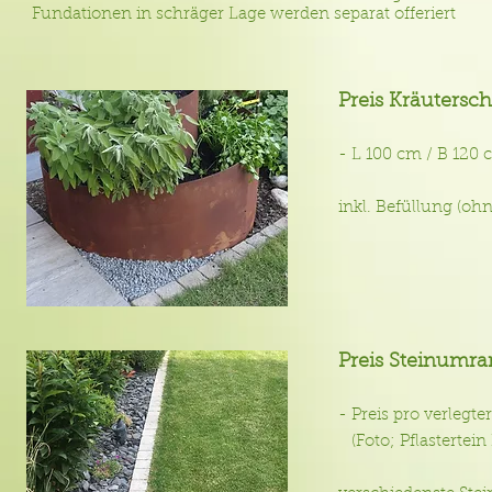
Fundationen in schräger Lage werden separat offeriert
Preis Kräutersc
- L 100 cm / B 
inkl. Befüllung (ohn
Preis Steinumr
- Preis pro verle
(Foto; Pflastertein