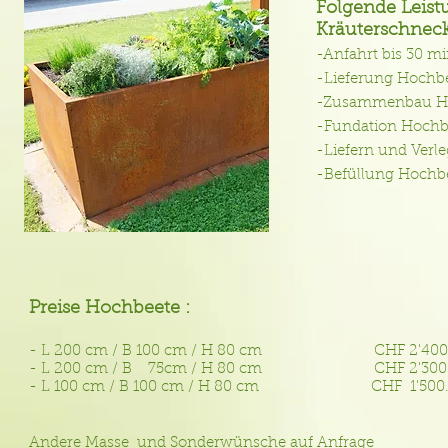
Folgende Leist
Kräuterschneck
-Anfahrt bis 30 m
-Lieferung Hochbe
-Zusammenbau Ho
-Fundation Hochbe
-Liefern und Verl
-Befüllung Hochb
Preise Hochbeete :
- L 200 cm / B 100 cm / H 80 cm CHF 2'400.00
- L 200 cm / B 75cm / H 80 cm CHF 2'300.00
- L 100 cm / B 100 cm / H 80 cm CHF 1'500.00
Andere Masse und Sonderwünsche auf Anfrage